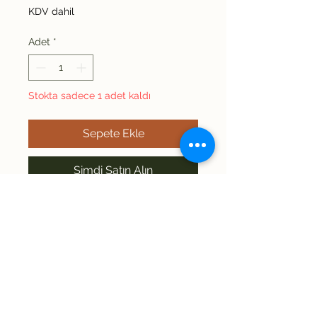
KDV dahil
Adet
*
Stokta sadece 1 adet kaldı
Sepete Ekle
Şimdi Satın Alın
Ürünün üzerinde XL
yazmaktadır fakat ölçüler
daha doğru sonuç
verecektir. Omuz: 63
Uzunluk: 74 İki kol arası: 69
İade/Değişim
Kol: 62
Politikası