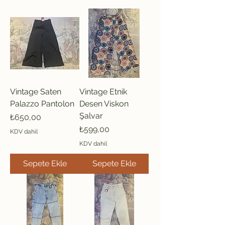
Vintage Saten
Vintage Etnik
Palazzo Pantolon
Desen Viskon
Şalvar
Fiyat
₺650,00
Fiyat
₺599,00
KDV dahil
KDV dahil
Sepete Ekle
Sepete Ekle