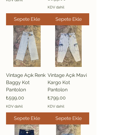
KDV dahil
Sepete Ekle
Sepete Ekle
Vintage Açık Renk
Vintage Açık Mavi
Baggy Kot
Kargo Kot
Pantolon
Pantolon
Fiyat
Fiyat
₺599,00
₺799,00
KDV dahil
KDV dahil
Sepete Ekle
Sepete Ekle