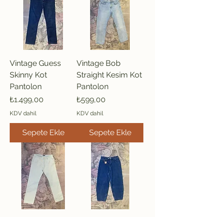
Vintage Guess
Vintage Bob
Skinny Kot
Straight Kesim Kot
Pantolon
Pantolon
Fiyat
Fiyat
₺1.499,00
₺599,00
KDV dahil
KDV dahil
Sepete Ekle
Sepete Ekle