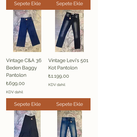
Sepete Ekle
Sepete Ekle
Vintage C&A 36
Vintage Levi's 501
Beden Baggy
Kot Pantolon
Pantolon
Fiyat
₺1.199,00
Fiyat
₺699,00
KDV dahil
KDV dahil
Sepete Ekle
Sepete Ekle