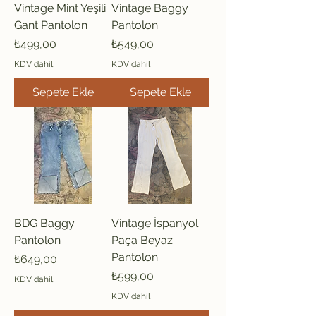
Vintage Mint Yeşili
Vintage Baggy
Gant Pantolon
Pantolon
Fiyat
Fiyat
₺499,00
₺549,00
KDV dahil
KDV dahil
Sepete Ekle
Sepete Ekle
BDG Baggy
Vintage İspanyol
Pantolon
Paça Beyaz
Pantolon
Fiyat
₺649,00
Fiyat
₺599,00
KDV dahil
KDV dahil