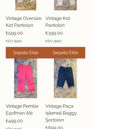
Vintage Oversize
Vintage Kot
Kot Pantolon
Pantolon
Fiyat
Fiyat
₺599,00
₺399,00
KDV dahil
KDV dahil
Sepete Ekle
Sepete Ekle
Vintage Pembe
Vintage Paça
Eşofman Altı
İşlemeli Baggy
Şortolon
Fiyat
₺499,00
Fiyat
₺699,00
KDV dahil