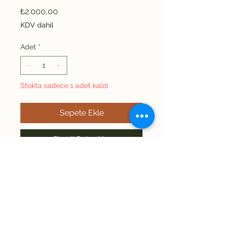
Fiyat
₺2.000,00
KDV dahil
Adet
*
Stokta sadece 1 adet kaldı
Sepete Ekle
Şimdi Satın Alın
Vintage Yün Kaban ımızın 
üzerinde beden 
yazmamakta 
olup L/XL uyumludur. 
Omuz: 53 Uzunluk: 95 İki kol 
İade/Değişim