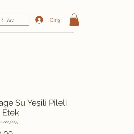
Giriş
age Su Yeşili Pileli
 Etek
: 222230033
Fiyat
9,00