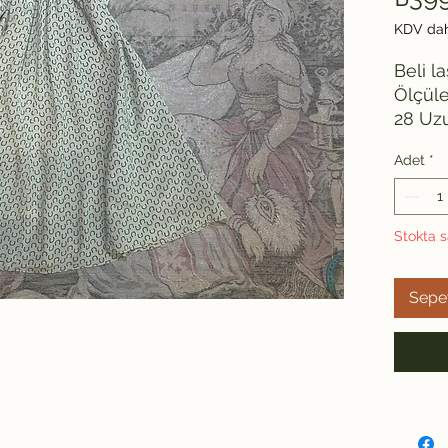
KDV dah
Beli la
Ölçüle
28 Uzun
Adet
*
Stokta s
Sepe