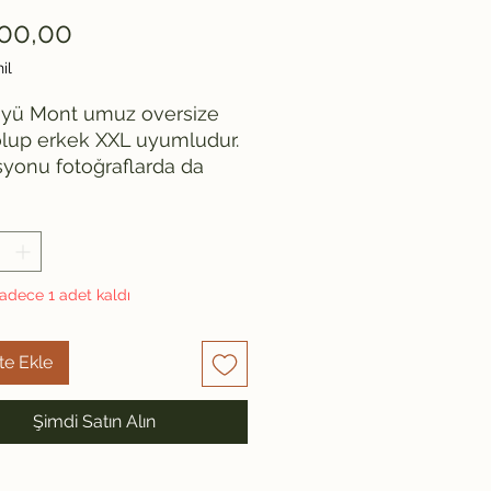
Fiyat
00,00
il
üyü Mont umuz oversize 
olup erkek XXL uyumludur. 
yonu fotoğraflarda da 
dğğü üzere 
iyi durumdadır. Omuz: 54 
: 81 İki kol arası: 58 Kol: 
adece 1 adet kaldı
te Ekle
Şimdi Satın Alın