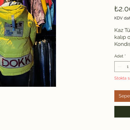
₺2.0
KDV dah
Kaz T
kalıp 
Kondis
görün
Adet
*
gayet 
Uzunluk
70
Stokta s
Sepe