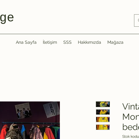
ge
Ana Sayfa
İletişim
SSS
Hakkımızda
Mağaza
Vint
Mon
bed
Stok kodu