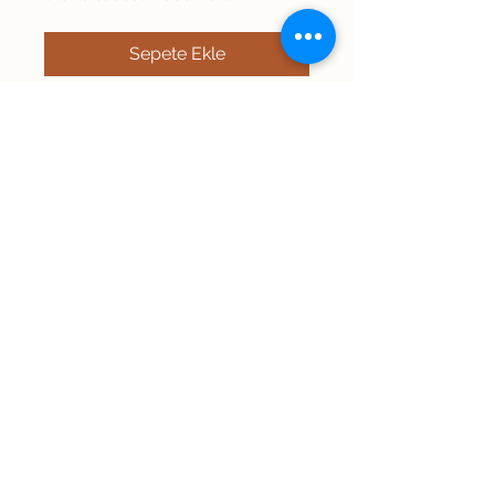
Sepete Ekle
Şimdi Satın Alın
Beden yazmamaktadır.
Ölçüleri dikkate alınız.
Omuz: Bel 33 Uzunluk: 55 İki
kol arası: Kol:
Dedee Vintage
info@dedeevintage.com.tr