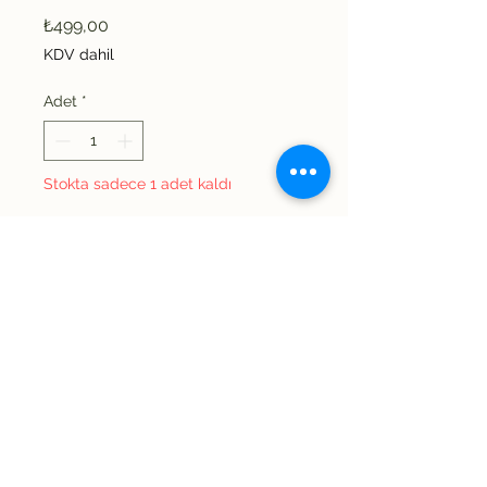
Fiyat
₺499,00
KDV dahil
Adet
*
Stokta sadece 1 adet kaldı
Sepete Ekle
Şimdi Satın Alın
Belinde sıkı lastik
bulunmaktadır Minimum
Bel:30 dan başlamak üzere
çok daha genişlerine de
uygun olacaktır. Uzunluk: 88