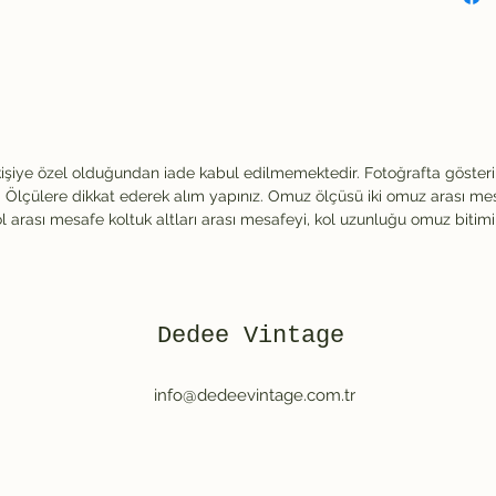
kişiye özel olduğundan iade kabul edilmemektedir. Fotoğrafta göster
Ölçülere dikkat ederek alım yapınız. Omuz ölçüsü iki omuz arası me
ol arası mesafe koltuk altları arası mesafeyi, kol uzunluğu omuz bitim
Dedee Vintage
info@dedeevintage.com.tr