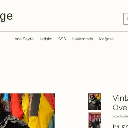
ge
Ana Sayfa
İletişim
SSS
Hakkımızda
Mağaza
Vin
Ove
Stok kodu
₺1.5