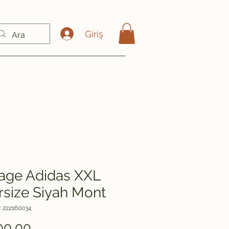
Giriş
tage Adidas XXL
rsize Siyah Mont
: 222160034
Fiyat
00,00