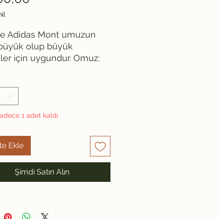
il
ge Adidas Mont umuzun 
 büyük olup büyük 
er için uygundur. Omuz: 
luk: 87 İki kol arası: 72 
adece 1 adet kaldı
te Ekle
Şimdi Satın Alın