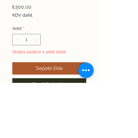
Fiyat
₺300,00
KDV dahil
Adet
*
Stokta sadece 1 adet kaldı
Sepete Ekle
Şimdi Satın Alın
Vintage yeleğimiz polyester 
ve yün karışımıdır. Kadın XL 
bedendir. Daha doğru sonuç 
için ölçüleri dikkate alınız. 
Omuz: 47 Uzunluk: 69 İki kol 
İade/Değişim