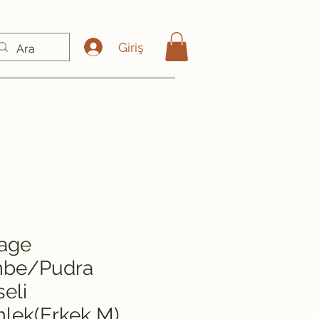
Giriş
tage
be/Pudra
eli
lek(Erkek M)