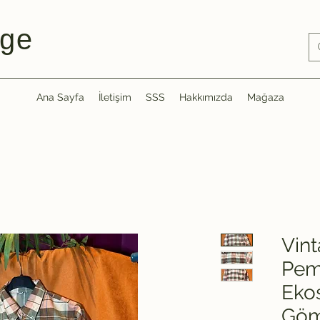
ge
Ana Sayfa
İletişim
SSS
Hakkımızda
Mağaza
Vin
Pem
Ekos
Göm