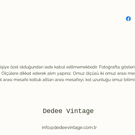
kişiye özel olduğundan iade kabul edilmemektedir. Fotoğrafta göster
Ölçülere dikkat ederek alım yapınız. Omuz ölçüsü iki omuz arası me
ol arası mesafe koltuk altları arası mesafeyi, kol uzunluğu omuz bitim
Dedee Vintage
info@dedeevintage.com.tr