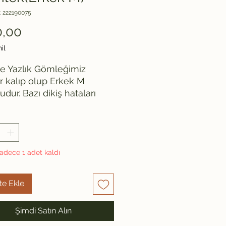
: 222190075
Fiyat
0,00
il
e Yazlık Gömleğimiz 
r kalıp olup Erkek M 
dur. Bazı dikiş hataları 
aktadır. Ankara’da 90 lı 
da kapanan bir atölyeden 
tır. Fiyatı dikiş hataları 
ı ile uygun tutulmuştur.  
46 Uzunluk: 66 İki kol 
adece 1 adet kaldı
54 Kol: 59
te Ekle
Şimdi Satın Alın