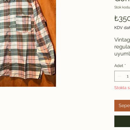
Stok kodu
₺35
KDV dah
Vintag
regula
uyumlu
bulunm
Adet
*
yıllar
alınmış
dolayıs
Omuz: 
Stokta s
arası: 
Sepe