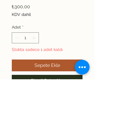
Fiyat
₺300,00
KDV dahil
Adet
*
Stokta sadece 1 adet kaldı
Sepete Ekle
Şimdi Satın Alın
Kruvaze Yaka Çizgili Triko 
kazağımızın üstünde beden 
yazmamaktadır oversize 
kalıp olduğu için kadın S-M 
uyumlu olacaktır. Arka 
İade/Değişim