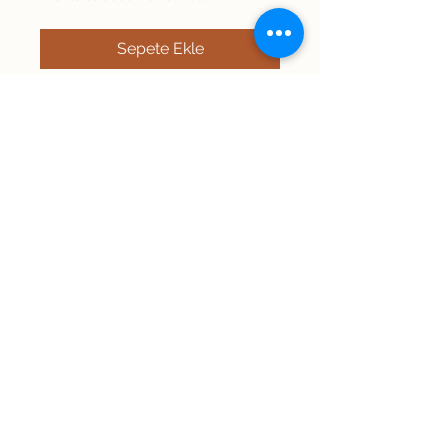
Sepete Ekle
Şimdi Satın Alın
Beden 1 yazmaktadır.
markası pierre cardin paris.
Ölçüleri dikkate alınız Omuz:
46 Uzunluk: 75 İki kol arası:
56 Kol: 26
Dedee Vintage
info@dedeevintage.com.tr