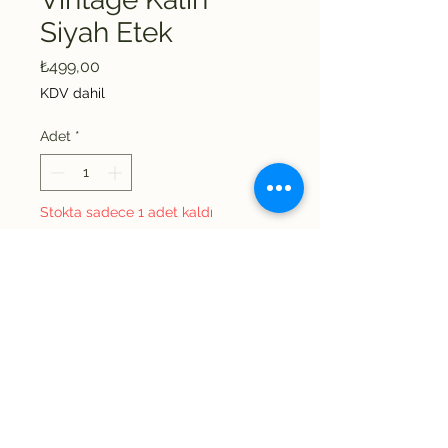
Siyah Etek
Fiyat
₺499,00
KDV dahil
Adet
*
Stokta sadece 1 adet kaldı
Sepete Ekle
Şimdi Satın Alın
Önden düğmeli modeldir.
Beden olarak 38
yazmaktadır fakat ölçüler
daha doğru sonuç