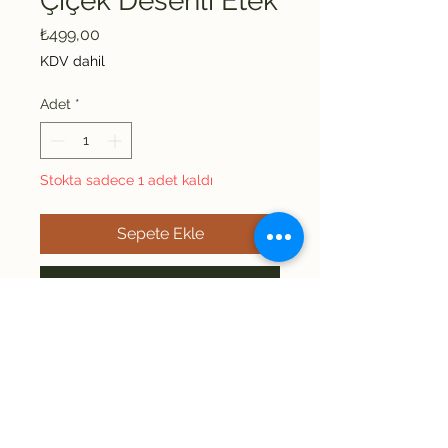
Çiçek Desenli Etek
Fiyat
₺499,00
KDV dahil
Adet
*
Stokta sadece 1 adet kaldı
Sepete Ekle
Şimdi Satın Alın
Çiçek desenli hafif
transparan beli lastikli S
uyumlu Morris Co. H&M
işbirliği ile üretilen nadir
bulunan etek. Ölçülere